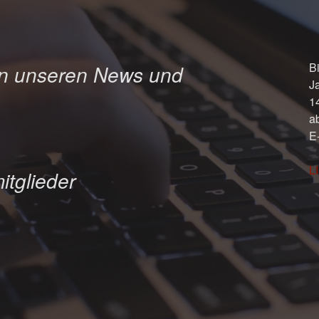
Bi
in unseren News und
J
1
a
E
L
itglieder