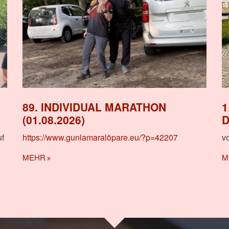
89. INDIVIDUAL MARATHON
1
(01.08.2026)
D
uf
https://www.gunlamaralöpare.eu/?p=42207
v
MEHR
M