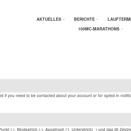
AKTUELLES
BERICHTE
LAUFTERM
100MC-MARATHONS
ed if you need to be contacted about your account or for opted-in notific
unkt (.), Bindestrich (-), Apostroph ('), Unterstrich(_) und das @ Zeich