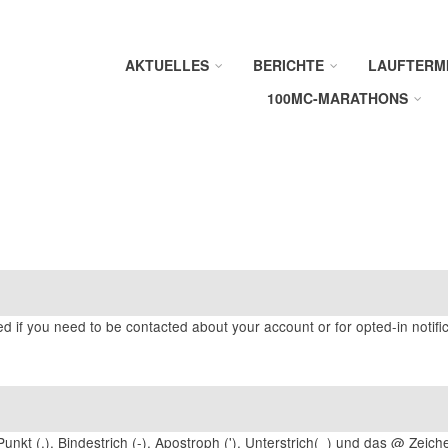
AKTUELLES
BERICHTE
LAUFTERM
100MC-MARATHONS
ed if you need to be contacted about your account or for opted-in notific
unkt (.), Bindestrich (-), Apostroph ('), Unterstrich(_) und das @ Zeich