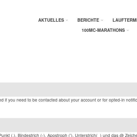
AKTUELLES
BERICHTE
LAUFTERM
100MC-MARATHONS
ed if you need to be contacted about your account or for opted-in notific
unkt (.), Bindestrich (-), Apostroph ('), Unterstrich(_) und das @ Zeich