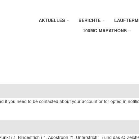
AKTUELLES
BERICHTE
LAUFTERM
100MC-MARATHONS
ed if you need to be contacted about your account or for opted-in notific
unkt (.), Bindestrich (-), Apostroph ('), Unterstrich(_) und das @ Zeich