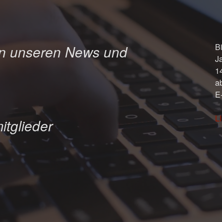
Bi
in unseren News und
J
1
a
E
L
itglieder