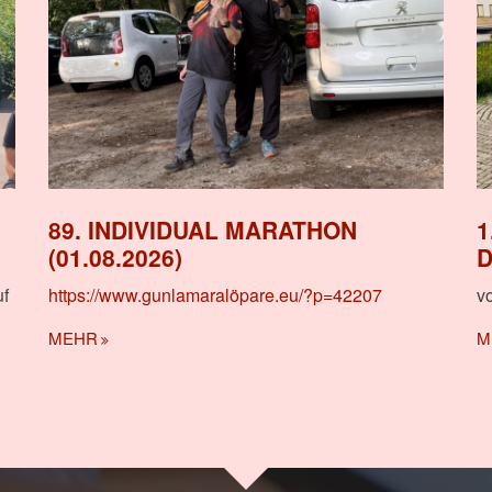
89. INDIVIDUAL MARATHON
1
(01.08.2026)
D
uf
https://www.gunlamaralöpare.eu/?p=42207
v
MEHR
M