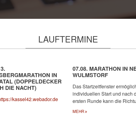
LAUFTERMINE
 3.
07.08. MARATHON IN N
SBERGMARATHON IN
WULMSTORF
ATAL (DOPPELDECKER
Das Startzeitfenster ermöglic
H DIE NACHT)
individuellen Start und nach 
https://kassel42.webador.de
ersten Runde kann die Rich
MEHR