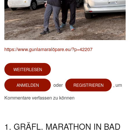
https://www.gunlamaralöpare.eu/?p=42207
WEITERLESEN
ÜBER
89.
INDIVIDUAL
MARATHON
oder
, um
ANMELDEN
REGISTRIEREN
(01.08.2026)
Kommentare verfassen zu können
1. GRÄFL. MARATHON IN BAD