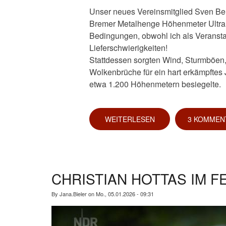
Unser neues Vereinsmitglied Sven Ben
Bremer Metalhenge Höhenmeter Ultra 
Bedingungen, obwohl ich als Veranstal
Lieferschwierigkeiten!
Stattdessen sorgten Wind, Sturmböen,
Wolkenbrüche für ein hart erkämpftes
etwa 1.200 Höhenmetern besiegelte.
WEITERLESEN
ÜBER
3 KOMMEN
100.
MARATHON
FÜR
SVEN
BENKELBERG
CHRISTIAN HOTTAS IM FE
By
Jana.Bieler
on
Mo., 05.01.2026 - 09:31