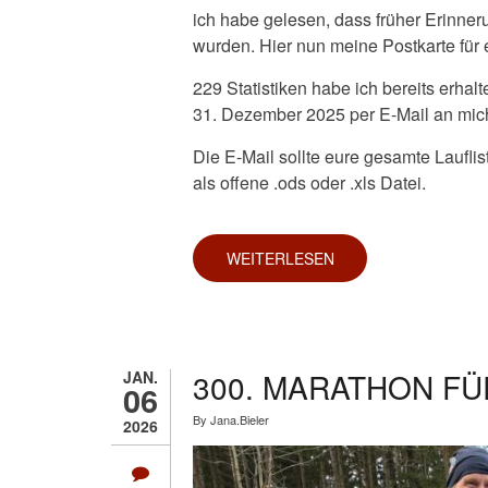
ich habe gelesen, dass früher Erinner
wurden. Hier nun meine Postkarte für 
229 Statistiken habe ich bereits erhalt
31. Dezember 2025 per E-Mail an mich
Die E-Mail sollte eure gesamte Laufli
als offene .ods oder .xls Datei.
WEITERLESEN
ÜBER
ERINNERUNG
AN
DIE
ABGABE
DER
JAHRESSTATISTIK
2025
300. MARATHON F
JAN.
06
By
Jana.Bieler
2026