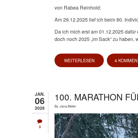
von Rabea Reinhold:
Am 29.12.2025 lief ich beim 80. Indiv
Da ich mich erst am 01.12.2025 dafür 
doch noch 2025 „im Sack“ zu haben, w
WEITERLESEN
ÜBER
4 KOMMEN
300.
MARATHON
FÜR
RABEA
REINHOLD
100. MARATHON F
JAN.
06
By
Jana.Bieler
2026
3