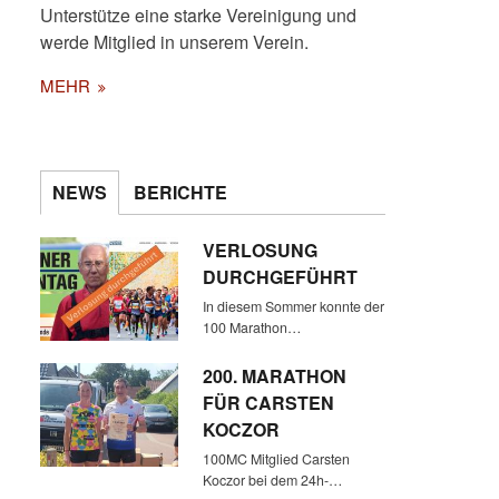
Unterstütze eine starke Vereinigung und
werde Mitglied in unserem Verein.
MEHR
NEWS
BERICHTE
DER FAHRPLAN IN BORNEM
IST ÜBERSICHTLICH, EIN ZUG
VERLOSUNG
JE STUNDE UND RICHTUNG
DURCHGEFÜHRT
In diesem Sommer konnte der
100 Marathon…
200. MARATHON
FÜR CARSTEN
KOCZOR
100MC Mitglied Carsten
Koczor bei dem 24h-…