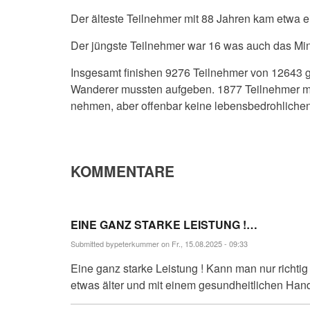
Der älteste Teilnehmer mit 88 Jahren kam etwa ei
Der jüngste Teilnehmer war 16 was auch das Minde
Insgesamt finishen 9276 Teilnehmer von 12643 g
Wanderer mussten aufgeben. 1877 Teilnehmer mu
nehmen, aber offenbar keine lebensbedrohlichen 
KOMMENTARE
EINE GANZ STARKE LEISTUNG !…
Submitted by
peterkummer
on Fr., 15.08.2025 - 09:33
Eine ganz starke Leistung ! Kann man nur richti
etwas älter und mit einem gesundheitlichen Hand