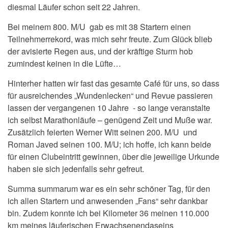
diesmal Läufer schon seit 22 Jahren.
Bei meinem 800. M/U gab es mit 38 Startern einen
Teilnehmerrekord, was mich sehr freute. Zum Glück blieb
der avisierte Regen aus, und der kräftige Sturm hob
zumindest keinen in die Lüfte…
Hinterher hatten wir fast das gesamte Café für uns, so dass
für ausreichendes „Wundenlecken“ und Revue passieren
lassen der vergangenen 10 Jahre - so lange veranstalte
ich selbst Marathonläufe – genügend Zeit und Muße war.
Zusätzlich feierten Werner Witt seinen 200. M/U und
Roman Javed seinen 100. M/U; ich hoffe, ich kann beide
für einen Clubeintritt gewinnen, über die jeweilige Urkunde
haben sie sich jedenfalls sehr gefreut.
Summa summarum war es ein sehr schöner Tag, für den
ich allen Startern und anwesenden „Fans“ sehr dankbar
bin. Zudem konnte ich bei Kilometer 36 meinen 110.000
km meines läuferischen Erwachsenendaseins