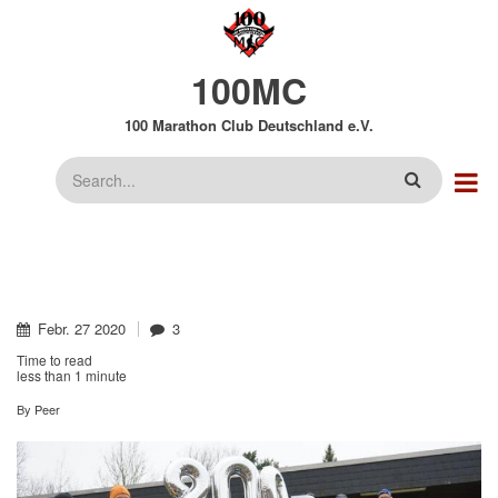
Direkt
zum
Inhalt
100MC
100 Marathon Club Deutschland e.V.
Suche
Febr.
27
2020
3
Time to read
less than
1 minute
By
Peer