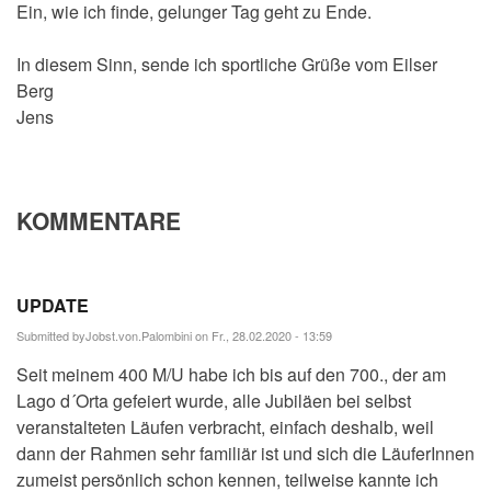
Ein, wie ich finde, gelunger Tag geht zu Ende.
In diesem Sinn, sende ich sportliche Grüße vom Eilser
Berg
Jens
KOMMENTARE
UPDATE
Submitted by
Jobst.von.Palombini
on Fr., 28.02.2020 - 13:59
Seit meinem 400 M/U habe ich bis auf den 700., der am
Lago d´Orta gefeiert wurde, alle Jubiläen bei selbst
veranstalteten Läufen verbracht, einfach deshalb, weil
dann der Rahmen sehr familiär ist und sich die LäuferInnen
zumeist persönlich schon kennen, teilweise kannte ich