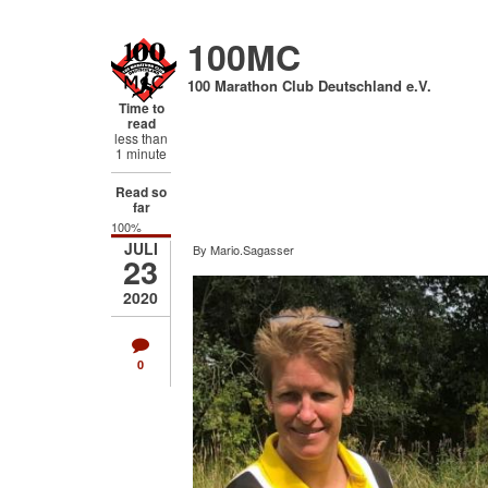
Direkt
zum
100MC
Inhalt
100 Marathon Club Deutschland e.V.
Time to
read
less than
1 minute
Read so
far
100%
JULI
By
Mario.Sagasser
23
2020
0