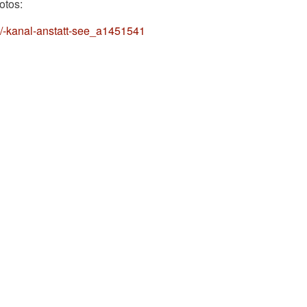
otos:
t/-kanal-anstatt-see_a1451541