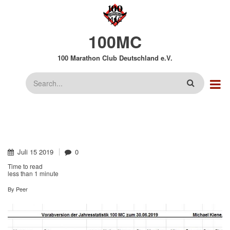
Direkt
zum
Inhalt
100MC
100 Marathon Club Deutschland e.V.
Suche
Juli
15
2019
0
Time to read
less than
1 minute
By
Peer