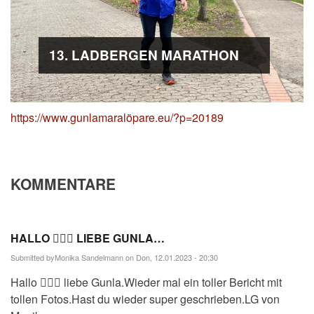
13. LADBERGEN MARATHON
https://www.gunlamaralöpare.eu/?p=20189
KOMMENTARE
HALLO 🙋🏻‍♀️ LIEBE GUNLA…
Submitted by
Monika Sandelmann
on Don, 12.01.2023 - 20:30
Hallo 🙋🏻‍♀️ liebe Gunla.Wieder mal ein toller Bericht mit
tollen Fotos.Hast du wieder super geschrieben.LG von