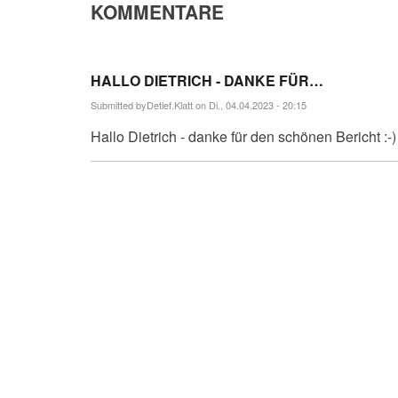
KOMMENTARE
HALLO DIETRICH - DANKE FÜR…
Submitted by
Detlef.Klatt
on Di., 04.04.2023 - 20:15
Hallo Dietrich - danke für den schönen Bericht :-