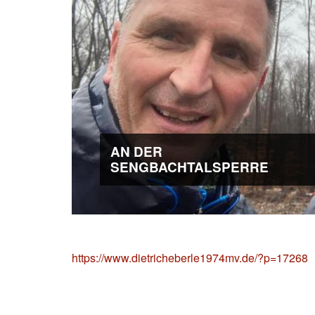
AN DER
SENGBACHTALSPERRE
https://www.dietricheberle1974mv.de/?p=17268