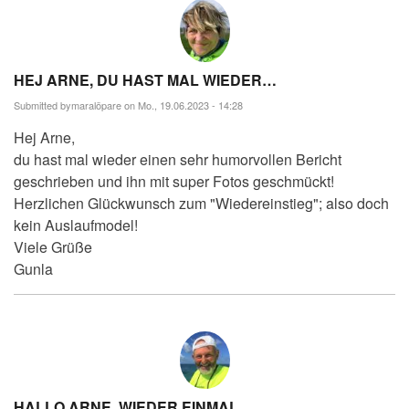
HEJ ARNE, DU HAST MAL WIEDER…
Submitted by
maralöpare
on Mo., 19.06.2023 - 14:28
Hej Arne,
du hast mal wieder einen sehr humorvollen Bericht
geschrieben und ihn mit super Fotos geschmückt!
Herzlichen Glückwunsch zum "Wiedereinstieg"; also doch
kein Auslaufmodel!
Viele Grüße
Gunla
HALLO ARNE, WIEDER EINMAL…