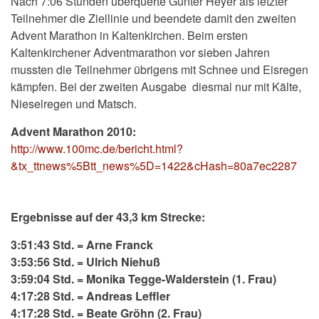
Nach 7:06 Stunden überquerte Günter Heyer als letzter
Teilnehmer die Ziellinie und beendete damit den zweiten
Advent Marathon in Kaltenkirchen. Beim ersten
Kaltenkirchener Adventmarathon vor sieben Jahren
mussten die Teilnehmer übrigens mit Schnee und Eisregen
kämpfen. Bei der zweiten Ausgabe diesmal nur mit Kälte,
Nieselregen und Matsch.
Advent Marathon 2010:
http://www.100mc.de/bericht.html?
&tx_ttnews%5Btt_news%5D=1422&cHash=80a7ec2287
Ergebnisse auf der 43,3 km Strecke:
3:51:43 Std. = Arne Franck
3:53:56 Std. = Ulrich Niehuß
3:59:04 Std. = Monika Tegge-Walderstein (1. Frau)
4:17:28 Std. = Andreas Leffler
4:17:28 Std. = Beate Gröhn (2. Frau)