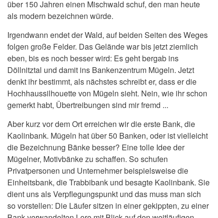
über 150 Jahren einen Mischwald schuf, den man heute
als modern bezeichnen würde.
Irgendwann endet der Wald, auf beiden Seiten des Weges
folgen große Felder. Das Gelände war bis jetzt ziemlich
eben, bis es noch besser wird: Es geht bergab ins
Döllnitztal und damit ins Bankenzentrum Mügeln. Jetzt
denkt ihr bestimmt, als nächstes schreibt er, dass er die
Hochhaussilhouette von Mügeln sieht. Nein, wie ihr schon
gemerkt habt, Übertreibungen sind mir fremd ...
Aber kurz vor dem Ort erreichen wir die erste Bank, die
Kaolinbank. Mügeln hat über 50 Banken, oder ist vielleicht
die Bezeichnung Bänke besser? Eine tolle Idee der
Mügelner, Motivbänke zu schaffen. So schufen
Privatpersonen und Unternehmer beispielsweise die
Einheitsbank, die Trabbibank und besagte Kaolinbank. Sie
dient uns als Verpflegungspunkt und das muss man sich
so vorstellen: Die Läufer sitzen in einer gekippten, zu einer
Bank verwandelten Lore mit Blick auf den weitläufigen