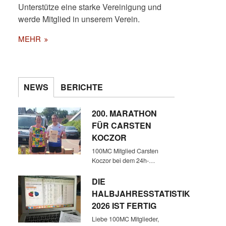
Unterstütze eine starke Vereinigung und
werde Mitglied in unserem Verein.
MEHR
100MC MITGLIEDER SASCHA
NEWS
BERICHTE
DEHLING UND HANS-JÜRGEN
HETZEL NEBEN LAUFFREUND
200. MARATHON
ANDREAS (V.L.N.R.)
FÜR CARSTEN
KOCZOR
100MC Mitglied Carsten
Koczor bei dem 24h-…
DIE
HALBJAHRESSTATISTIK
2026 IST FERTIG
Liebe 100MC Mitglieder,