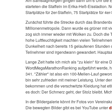
Am Samstagmorgen gingen dann um 6 Uhr die Einz
starteten die Staffeln im
Erika-Heß-Eisstadion
. N
Startplätze für 2er-Staffeln, 75 Startplätze für 4er
Zunächst führte die Strecke durch das Brandenbu
Millionenmetropole. Dann wurde es grüner mit 
zog sich immer wieder mit Wolken zu. Doch die 
hohe Luftfeuchtigkeit machten vielen Teilnehm
Dunkelheit nach bereits 15 gelaufenen Stunden da
Teilnehmer sind irgendwann gewandert. Haupts
Lange Zeit hatte ich mich
als "zu klein" für eine
WordMegaMarathonRanking aufgeführt werde, habe
341. "Zähler" ist also ein 100-Meilen-Lauf gewor
bin sehr zufrieden mit meiner Leistung. Unter d
bekommen und die verschwitzte Kleidung hat etli
es doch: Der Schmerz geht, der Stolz bleibt. Mic
In der Bildergalerie könnt ihr Fotos von Vereins
Die bewegten Bilder gibt es bei YouTube unter
d