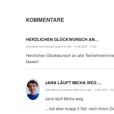
KOMMENTARE
HERZLICHEN GLÜCKWUNSCH AN…
Submitted by
Christoph Jaekel
on Mo., 14.08.2023 - 15:22
Herzlichen Glückwunsch an alle Teilnehmer/innen!
fassen!
JANA LÄUFT MICHA WEG …
Submitted by
Christoph Wenzel
on Mo., 14.08.2023 - 18
Jana läuft Micha weg
... hat aber knapp 3 Std. nach ihrem Z