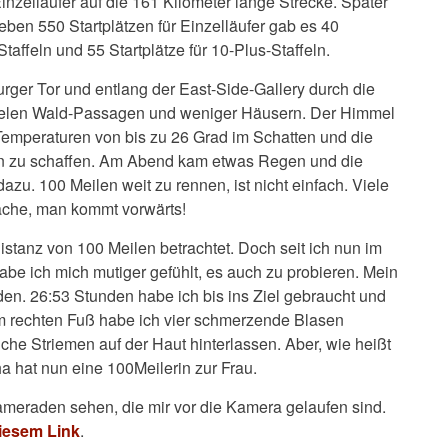
elläufer auf die 161 Kilometer lange Strecke. Später
eben 550 Startplätzen für Einzelläufer gab es 40
-Staffeln und 55 Startplätze für 10-Plus-Staffeln.
rger Tor und entlang der East-Side-Gallery durch die
vielen Wald-Passagen und weniger Häusern. Der Himmel
Temperaturen von bis zu 26 Grad im Schatten und die
ern zu schaffen. Am Abend kam etwas Regen und die
zu. 100 Meilen weit zu rennen, ist nicht einfach. Viele
ache, man kommt vorwärts!
 Distanz von 100 Meilen betrachtet. Doch seit ich nun im
 ich mich mutiger gefühlt, es auch zu probieren. Mein
den. 26:53 Stunden habe ich bis ins Ziel gebraucht und
em rechten Fuß habe ich vier schmerzende Blasen
che Striemen auf der Haut hinterlassen. Aber, wie heißt
ha hat nun eine 100Meilerin zur Frau.
kameraden sehen, die mir vor die Kamera gelaufen sind.
iesem Link
.