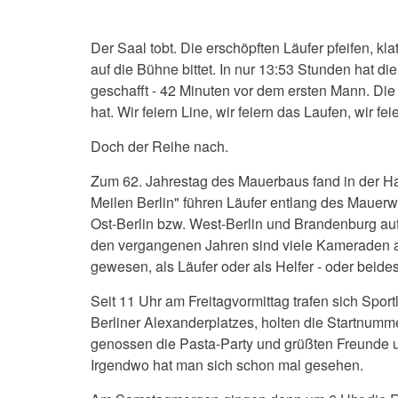
Der Saal tobt. Die erschöpften Läufer pfeifen, kl
auf die Bühne bittet. In nur 13:53 Stunden hat di
geschafft - 42 Minuten vor dem ersten Mann. Di
hat. Wir feiern Line, wir feiern das Laufen, wir fe
Doch der Reihe nach.
Zum 62. Jahrestag des Mauerbaus fand in der Hau
Meilen Berlin" führen Läufer entlang des Maue
Ost-Berlin bzw. West-Berlin und Brandenburg auf
den vergangenen Jahren sind viele Kameraden 
gewesen, als Läufer oder als Helfer - oder beides
Seit 11 Uhr am Freitagvormittag trafen sich Spor
Berliner Alexanderplatzes, holten die Startnumm
genossen die Pasta-Party und grüßten Freunde un
Irgendwo hat man sich schon mal gesehen.