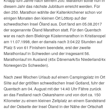
Knapp fünf Jahre nach seinem 200. Marathon sollte nun in
diesem Jahr das nächste Jubiläum erreicht werden. Für
den 250. Marathon wählte der Kaltenkirchener schon vor
einigen Monaten den kleinen Ort Löttorp auf der
schwedischen Insel Öland aus. Dort fand am 05.08.2017
der sogenannte Öland Marathon statt. Für den Quentsch
war es nach dem Blekinge Küstenmarathon in Kristianopel
am 11.07.1998, den er damals nach 3:04:22 Stunden auf
Platz 5 von 61 Finishern beendete, erst der zweite
Marathonlauf in Schweden und der insgesamt 56.
Marathonlauf im Ausland (45x Dänemark/5x Niederland/4x
Norwegen/2x Schweden).
Nach zwei Wochen Urlaub auf einem Campingplatz im Ort
Slite auf der größten schwedischen Insel Gotland, fuhr der
Quentsch am 04. August mit der 14:40 Uhr Fähre zurück
an das Festland nach Oskarshamn und von dort ca. 150
Kilometer zu einem kleinen Zeltplatz an einem Sandstrand
auf der Ostseite der Insel Öland in der Nähe der Ortschaft