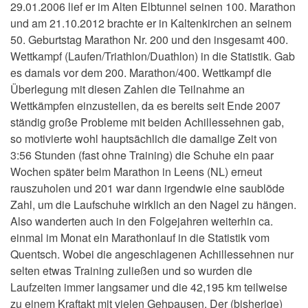
29.01.2006 lief er im Alten Elbtunnel seinen 100. Marathon
und am 21.10.2012 brachte er in Kaltenkirchen an seinem
50. Geburtstag Marathon Nr. 200 und den insgesamt 400.
Wettkampf (Laufen/Triathlon/Duathlon) in die Statistik. Gab
es damals vor dem 200. Marathon/400. Wettkampf die
Überlegung mit diesen Zahlen die Teilnahme an
Wettkämpfen einzustellen, da es bereits seit Ende 2007
ständig große Probleme mit beiden Achillessehnen gab,
so motivierte wohl hauptsächlich die damalige Zeit von
3:56 Stunden (fast ohne Training) die Schuhe ein paar
Wochen später beim Marathon in Leens (NL) erneut
rauszuholen und 201 war dann irgendwie eine saublöde
Zahl, um die Laufschuhe wirklich an den Nagel zu hängen.
Also wanderten auch in den Folgejahren weiterhin ca.
einmal im Monat ein Marathonlauf in die Statistik vom
Quentsch. Wobei die angeschlagenen Achillessehnen nur
selten etwas Training zuließen und so wurden die
Laufzeiten immer langsamer und die 42,195 km teilweise
zu einem Kraftakt mit vielen Gehpausen. Der (bisherige)