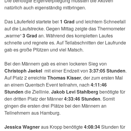
Die benötigte Eigenverpflegung mussten die Aktiven
natürlich auch eigenständig mitbringen.
Das Läuferfeld startete bei
1 Grad
und leichtem Schneefall
auf die Laufstrecke. Gegen Mittag zeigte das Thermometer
„warme“
3 Grad
an. Während des kompletten Laufes
schneite und regnete es. Auf Teilabschnitten der Laufrunde
gab es große Pfützen und viel Matsch.
Bei den Männern gab es einen lockeren Sieg von
Christoph Jaekel
mit einer Endzeit von
3:37:05 Stunden
.
Auf Platz 2 erreichte
Thomas Kisser
, der zum ersten Mal
an einem Quentsch Event teilnahm, nach
4:11:46
Stunden
die Ziellinie.
Jakob Levi Stahlberg
benötigte für
den dritten Platz der Männer
4:33:46 Stunden
. Somit
gingen die ersten drei Plätze bei den Männern an
Teilnehmern aus Hamburg.
Jessica Wagner
aus Kropp benötigte
4:08:34
Stunden für