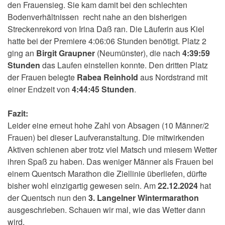
den Frauensieg. Sie kam damit bei den schlechten
Bodenverhältnissen recht nahe an den bisherigen
Streckenrekord von Irina Daß ran. Die Läuferin aus Kiel
hatte bei der Premiere 4:06:06 Stunden benötigt. Platz 2
ging an
Birgit Graupner
(Neumünster), die nach
4:39:59
Stunden
das Laufen einstellen konnte. Den dritten Platz
der Frauen belegte
Rabea Reinhold
aus Nordstrand mit
einer Endzeit von
4:44:45 Stunden
.
Fazit:
Leider eine erneut hohe Zahl von Absagen (10 Männer/2
Frauen) bei dieser Laufveranstaltung. Die mitwirkenden
Aktiven schienen aber trotz viel Matsch und miesem Wetter
ihren Spaß zu haben. Das weniger Männer als Frauen bei
einem Quentsch Marathon die Ziellinie überliefen, dürfte
bisher wohl einzigartig gewesen sein. Am
22.12.2024
hat
der Quentsch nun den
3. Langelner Wintermarathon
ausgeschrieben. Schauen wir mal, wie das Wetter dann
wird.