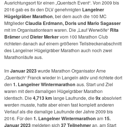
Ausrichtungsort für einen „Quentsch Event“. Von 2009 bis
2016 gab es 8x den DLV genehmigten
Langelner
Hügelgräber Marathon
, bei dem auch die 100 MC
Mitglieder
Claudia Erdmann, Doris und Mario Sagasser
mit im Organisationteam waren. Die „Lauf Werwölfe“
Rita
Brämer
und
Dieter Merker
vom 100 Marathon Club
richteten danach auf einem größeren Teilstreckenabschnitt
des Langelner Hügelgräber Marathon auch noch zwei
Marathonläufe aus.
Im
Januar 2023
wurde Marathon Organisator Arne
„Quentsch“ Franck wieder in Langeln aktiv und richtete dort
den
1. Langelner Wintermarathon
aus. Start und Ziel
waren mit dem damaligen Hügelgräber Marathon
identisch. Die
4,713 km
lange Laufrunde, die
9x
absolviert
werden musste, hatte aber einen fast komplett anderen
Verlauf als die damalige Laufrunde der Jahre 2009 bis
2016. Für den
1. Langelner Wintermarathon
am
15.
Januar 2023
meldeten sich
37 Teilnehmer
an, am Start