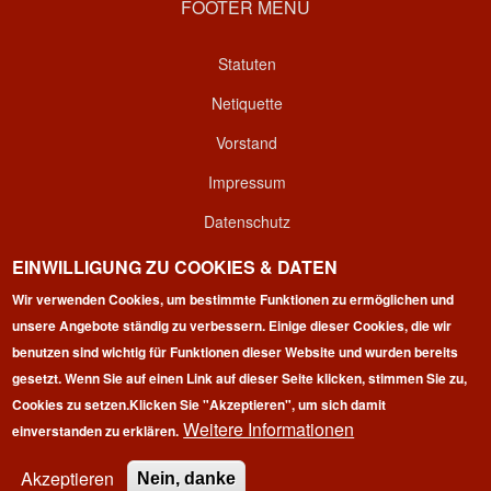
FOOTER MENU
Statuten
Netiquette
Vorstand
Impressum
Datenschutz
Kontakt
EINWILLIGUNG ZU COOKIES & DATEN
Wir verwenden Cookies, um bestimmte Funktionen zu ermöglichen und
Login
unsere Angebote ständig zu verbessern. Einige dieser Cookies, die wir
benutzen sind wichtig für Funktionen dieser Website und wurden bereits
gesetzt. Wenn Sie auf einen Link auf dieser Seite klicken, stimmen Sie zu,
Cookies zu setzen.
Klicken Sie "Akzeptieren", um sich damit
Weitere Informationen
einverstanden zu erklären.
Copyright © 2026 | 100 Marathon Club Deutschland e.V. | All
rights reserved.
Akzeptieren
Nein, danke