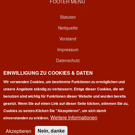
FOOTER MENU
Statuten
Netiquette
Vorstand
Impressum
Datenschutz
Kontakt
EINWILLIGUNG ZU COOKIES & DATEN
Login
Wir verwenden Cookies, um bestimmte Funktionen zu ermöglichen und
unsere Angebote ständig zu verbessern. Einige dieser Cookies, die wir
benutzen sind wichtig für Funktionen dieser Website und wurden bereits
gesetzt. Wenn Sie auf einen Link auf dieser Seite klicken, stimmen Sie zu,
Cookies zu setzen.
Klicken Sie "Akzeptieren", um sich damit
Weitere Informationen
einverstanden zu erklären.
Copyright © 2026 | 100 Marathon Club Deutschland e.V. | All
rights reserved.
Akzeptieren
Nein, danke