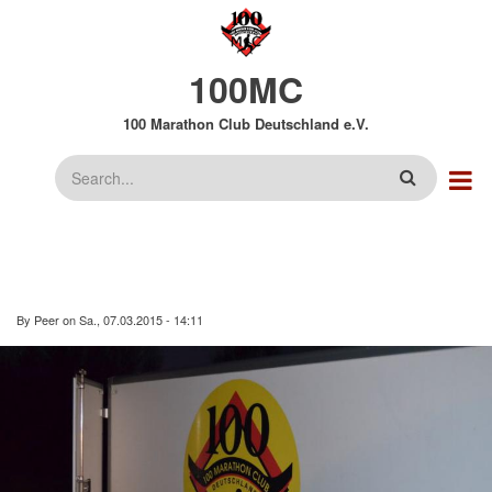
Direkt
zum
Inhalt
100MC
100 Marathon Club Deutschland e.V.
Suche
By
Peer
on
Sa., 07.03.2015 - 14:11