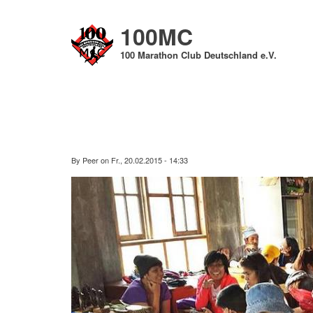
Direkt
zum
100MC
Inhalt
100 Marathon Club Deutschland e.V.
By
Peer
on
Fr., 20.02.2015 - 14:33