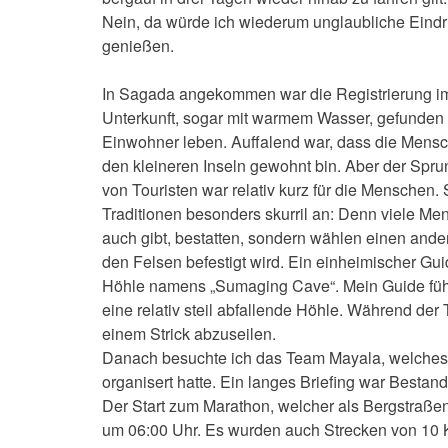
Nein, da würde ich wiederum unglaubliche Ein
genießen.
In Sagada angekommen war die Registrierung i
Unterkunft, sogar mit warmem Wasser, gefunden w
Einwohner leben. Auffalend war, dass die Mensc
den kleineren Inseln gewohnt bin. Aber der Spr
von Touristen war relativ kurz für die Menschen
Traditionen besonders skurril an: Denn viele Men
auch gibt, bestatten, sondern wählen einen ande
den Felsen befestigt wird. Ein einheimischer Guid
Höhle namens „Sumaging Cave“. Mein Guide führt
eine relativ steil abfallende Höhle. Während der 
einem Strick abzuseilen.
Danach besuchte ich das Team Mayala, welches
organisert hatte. Ein langes Briefing war Bestan
Der Start zum Marathon, welcher als Bergstraßen
um 06:00 Uhr. Es wurden auch Strecken von 10 