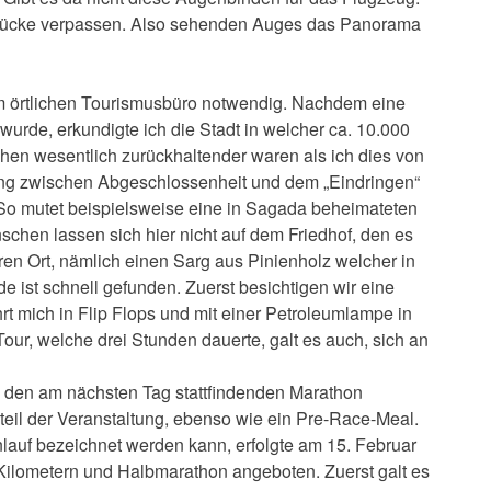
drücke verpassen. Also sehenden Auges das Panorama
m örtlichen Tourismusbüro notwendig. Nachdem eine
urde, erkundigte ich die Stadt in welcher ca. 10.000
hen wesentlich zurückhaltender waren als ich dies von
ung zwischen Abgeschlossenheit und dem „Eindringen“
. So mutet beispielsweise eine in Sagada beheimateten
schen lassen sich hier nicht auf dem Friedhof, den es
ren Ort, nämlich einen Sarg aus Pinienholz welcher in
e ist schnell gefunden. Zuerst besichtigen wir eine
 mich in Flip Flops und mit einer Petroleumlampe in
Tour, welche drei Stunden dauerte, galt es auch, sich an
 den am nächsten Tag stattfindenden Marathon
dteil der Veranstaltung, ebenso wie ein Pre-Race-Meal.
lauf bezeichnet werden kann, erfolgte am 15. Februar
Kilometern und Halbmarathon angeboten. Zuerst galt es