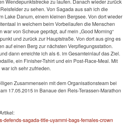
ten Wendepunktstrecke zu laufen. Danach wieder zurück
 Reisfelder zu sehen. Von Sagada aus sah ich die
um Lake Danum, einem kleinen Bergsee. Von dort wieder
itentaal in welchem beim Vorbeilaufen die Menschen
en war von Scheue geprägt, auf mein „Good Morning“
epunkt und zurück zur Hauptstraße. Von dort aus ging es
n auf einen Berg zur nächsten Verpflegungsstation.
 dann erreichte ich als 6. im Gesamteinlauf das Ziel.
daille, ein Finisher-Tshirt und ein Post-Race-Meal. Mit
war ich sehr zufrieden.
elligen Zusammensein mit dem Organisationsteam bei
en am 17.05.2015 in Banaue den Reis-Terassen-Marathon
rtikel:
ias-defends-sagada-title-uyammi-bags-females-crown