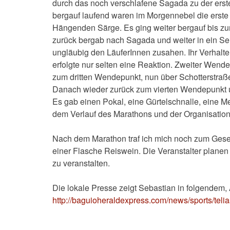
durch das noch verschlafene Sagada zu der ers
bergauf laufend waren im Morgennebel die erste
Hängenden Särge. Es ging weiter bergauf bis z
zurück bergab nach Sagada und weiter in ein Se
ungläubig den LäuferInnen zusahen. Ihr Verhalt
erfolgte nur selten eine Reaktion. Zweiter Wend
zum dritten Wendepunkt, nun über Schotterstraße
Danach wieder zurück zum vierten Wendepunkt und
Es gab einen Pokal, eine Gürtelschnalle, eine Me
dem Verlauf des Marathons und der Organisation 
Nach dem Marathon traf ich mich noch zum Ges
einer Flasche Reiswein. Die Veranstalter plan
zu veranstalten.
Die lokale Presse zeigt Sebastian in folgendem, A
http://baguioheraldexpress.com/news/sports/tel