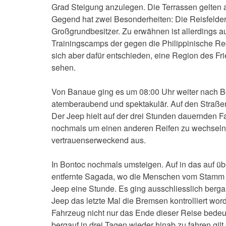
Grad Steigung anzulegen. Die Terrassen gelten 
Gegend hat zwei Besonderheiten: Die Reisfelder
Großgrundbesitzer. Zu erwähnen ist allerdings a
Trainingscamps der gegen die Philippinische Re
sich aber dafür entschieden, eine Region des Fri
sehen.
Von Banaue ging es um 08:00 Uhr weiter nach Bo
atemberaubend und spektakulär. Auf den Straßen
Der Jeep hielt auf der drei Stunden dauernden 
nochmals um einen anderen Reifen zu wechseln. 
vertrauenserweckend aus.
In Bontoc nochmals umsteigen. Auf in das auf ü
entfernte Sagada, wo die Menschen vom Stamm d
Jeep eine Stunde. Es ging ausschliesslich berg
Jeep das letzte Mal die Bremsen kontrolliert word
Fahrzeug nicht nur das Ende dieser Reise bedeu
bergauf in drei Tagen wieder hinab zu fahren gil