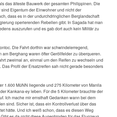
als das älteste Bauwerk der gesamten Philippinen. Die
 sind Eigentum der Einwohner und nicht der
uch, dass es in der undurchdringlichen Berglandschaft
gierung operierenden Rebellen gibt. In Sagada hat man
edens auszurufen und es gab dort auch kein Militär zu
ntoc. Die Fahrt dorthin war schwindelerregend,
 am Berghang waren öfter Geröllfelder zu überqueren.
Fahrt zweimal an, einmal um den Reifen zu wechseln und
Das Profil der Ersatzreifen sah nicht gerade besonders
ber 1.600 MüNN liegende und 275 Kilometer von Manila
er Kankana-ey leben. Für die 5 Kilometer brauchte der
auf. Ich mache mir ernsthaft Gedanken wann bei dem
en sind. Sicher ist, dass ein Kontrollverlust über das
tet hätte. Und ich weiß schon, dass es diesen Weg
t. Gibt es da nicht diese Augenbinden für das Flugzeug.