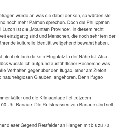
fragen würde an was sie dabei denken, so würden sie
n und noch mehr Palmen sprechen. Doch die Philippinen
l Luzon ist die „Mountain Province“. In diesem recht
eit einzigartig sind und Menschen, die noch sehr fern der
hrende kulturelle Identiät weitgehend bewahrt haben.
t nicht einfach da kein Flugplatz in der Nähe ist. Also
lück wusste ich aufgrund ausführlicher Recherche was
elle Verhalten gegenüber den Ifugao, einer am Zielort
o naturreligiösen Glauben, angehören. Denn Ifugao
mer kälter und die Klimaanlage lief trotzdem
6:00 Uhr Banaue. Die Reisterassen von Banaue sind seit
r dieser Gegend Reisfelder an Hängen mit bis zu 70