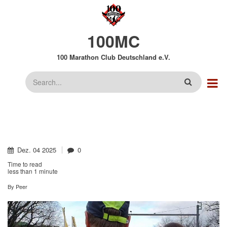
Direkt
zum
Inhalt
100MC
100 Marathon Club Deutschland e.V.
Suche
Dez.
04
2025
0
Time to read
less than
1 minute
By
Peer