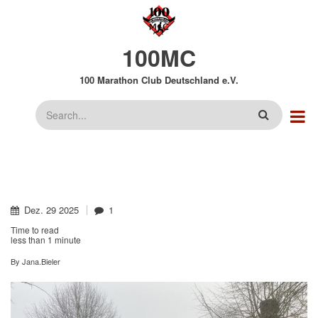
Direkt
zum
Inhalt
100MC
100 Marathon Club Deutschland e.V.
Suche
Dez.
29
2025
1
Time to read
less than
1 minute
By
Jana.Bieler