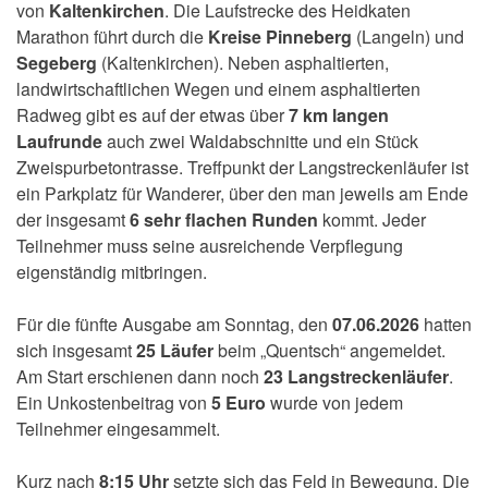
von
Kaltenkirchen
. Die Laufstrecke des Heidkaten
Marathon führt durch die
Kreise Pinneberg
(Langeln) und
Segeberg
(Kaltenkirchen). Neben asphaltierten,
landwirtschaftlichen Wegen und einem asphaltierten
Radweg gibt es auf der etwas über
7 km langen
Laufrunde
auch zwei Waldabschnitte und ein Stück
Zweispurbetontrasse. Treffpunkt der Langstreckenläufer ist
ein Parkplatz für Wanderer, über den man jeweils am Ende
der insgesamt
6 sehr flachen Runden
kommt. Jeder
Teilnehmer muss seine ausreichende Verpflegung
eigenständig mitbringen.
Für die fünfte Ausgabe am Sonntag, den
07.06.2026
hatten
sich insgesamt
25 Läufer
beim „Quentsch“ angemeldet.
Am Start erschienen dann noch
23 Langstreckenläufer
.
Ein Unkostenbeitrag von
5 Euro
wurde von jedem
Teilnehmer eingesammelt.
Kurz nach
8:15 Uhr
setzte sich das Feld in Bewegung. Die