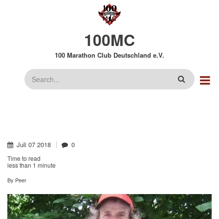
Direkt
zum
Inhalt
100MC
100 Marathon Club Deutschland e.V.
Suche
Juli
07
2018
0
Time to read
less than
1 minute
By
Peer