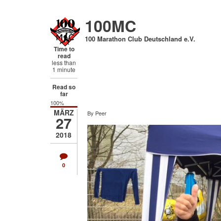
Direkt
zum
100MC
Inhalt
100 Marathon Club Deutschland e.V.
Time to
read
less than
1 minute
Read so
far
100%
MÄRZ
By
Peer
27
2018
0