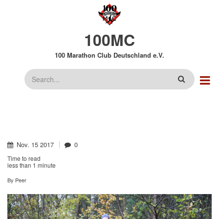
Direkt
zum
Inhalt
100MC
100 Marathon Club Deutschland e.V.
Suche
Nov.
15
2017
0
Time to read
less than
1 minute
By
Peer