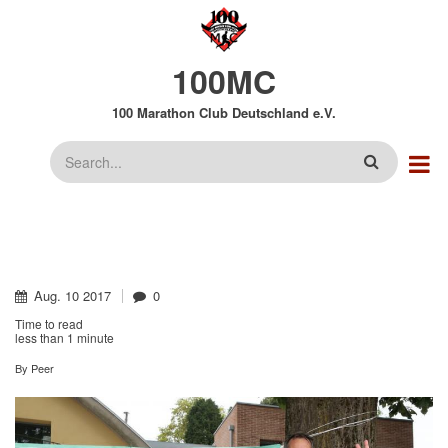
Direkt
zum
Inhalt
100MC
100 Marathon Club Deutschland e.V.
Suche
Aug.
10
2017
0
Time to read
less than
1 minute
By
Peer