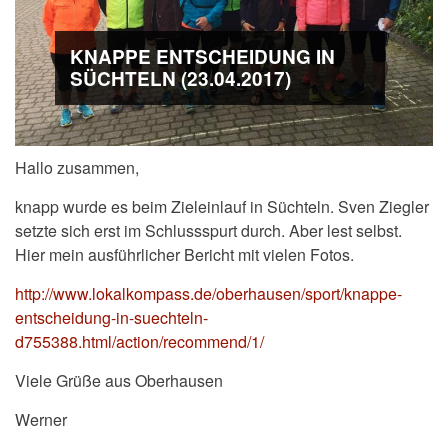
KNAPPE ENTSCHEIDUNG IN
SÜCHTELN (23.04.2017)
Hallo zusammen,
knapp wurde es beim Zieleinlauf in Süchteln. Sven Ziegler
setzte sich erst im Schlussspurt durch. Aber lest selbst.
Hier mein ausführlicher Bericht mit vielen Fotos.
http://www.lokalkompass.de/oberhausen/sport/knappe-
entscheidung-in-suechteln-
d755388.html/action/recommend/1/
Viele Grüße aus Oberhausen
Werner