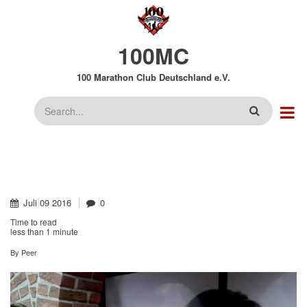
Direkt
zum
Inhalt
100MC
100 Marathon Club Deutschland e.V.
Suche
Juli
09
2016
0
Time to read
less than
1 minute
By
Peer