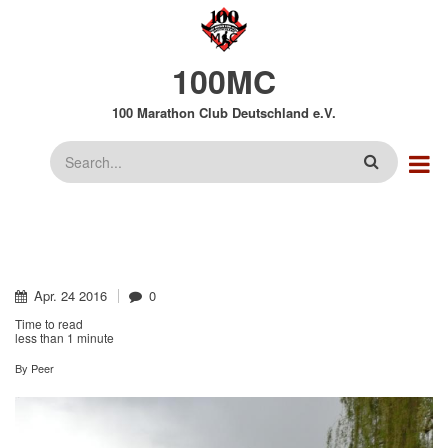
Direkt
zum
Inhalt
100MC
100 Marathon Club Deutschland e.V.
Suche
Apr.
24
2016
0
Time to read
less than
1 minute
By
Peer