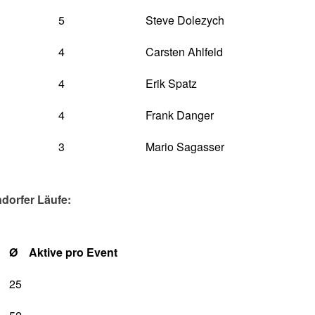
5
Steve Dolezych
4
Carsten Ahlfeld
4
Erik Spatz
4
Frank Danger
3
Mario Sagasser
ndorfer Läufe:
Ø Aktive pro Event
25