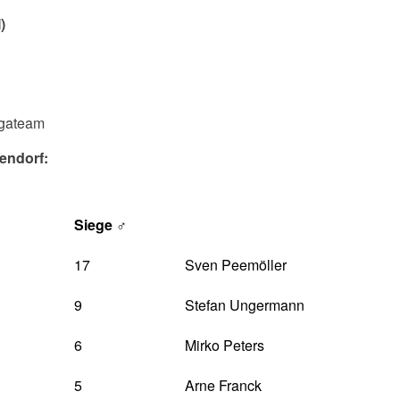
)
rgateam
jendorf:
Siege ♂
17
Sven Peemöller
9
Stefan Ungermann
6
Mirko Peters
5
Arne Franck