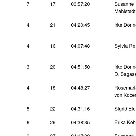
7
17
03:57:20
Susanne
Mahlstedt
4
21
04:20:45
Irke Dörin
4
16
04:07:48
Sylvia R
3
20
04:51:50
Irke Döri
D. Sagas
4
18
04:48:27
Rosemari
von Koc
5
22
04:31:16
Sigrid Ei
6
29
04:38:35
Erika Kö
9
37
04:17:00
Susanne