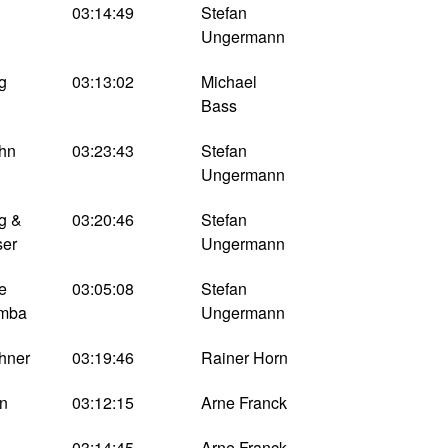
03:14:49
Stefan
Ungermann
g
03:13:02
Michael
Bass
ehn
03:23:43
Stefan
Ungermann
ng &
03:20:46
Stefan
ser
Ungermann
e
03:05:08
Stefan
emba
Ungermann
chner
03:19:46
Rainer Horn
hn
03:12:15
Arne Franck
03:14:45
Arne Franck