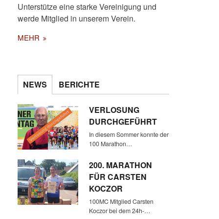
Unterstütze eine starke Vereinigung und
werde Mitglied in unserem Verein.
MEHR
MARTINA RAMTHUN LIEF
NEWS
BERICHTE
BISHER 12 X ALS ERSTE ÜBER
DIE ZIELLINIE IN ÖJENDORF
VERLOSUNG
DURCHGEFÜHRT
In diesem Sommer konnte der
100 Marathon…
200. MARATHON
FÜR CARSTEN
KOCZOR
100MC Mitglied Carsten
Koczor bei dem 24h-…