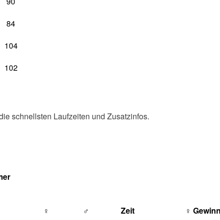
90
84
104
102
ie schnellsten Laufzeiten und Zusatzinfos.
mer
♀
♂
Zeit
♀ Gewinn