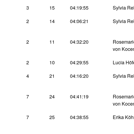
3
15
04:19:55
Sylvia R
2
14
04:06:21
Sylvia R
2
11
04:32:20
Rosemari
von Koc
2
10
04:29:55
Lucia Höf
4
21
04:16:20
Sylvia R
7
24
04:41:19
Rosemari
von Koc
7
25
04:38:55
Erika Kö