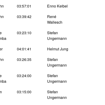
ehn
03:57:01
Enno Keibel
ehn
03:39:42
René
Wallesch
e
03:23:10
Stefan
emba
Ungermann
er
04:01:41
Helmut Jung
ehn
03:26:35
Stefan
Ungermann
e
03:24:00
Stefan
emba
Ungermann
hn
03:15:00
Stefan
Ungermann