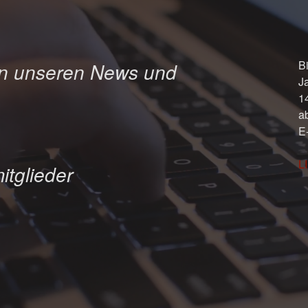
Bi
in unseren News und
J
1
a
E
L
itglieder