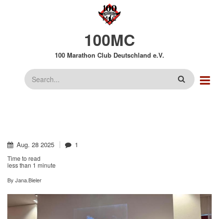
Direkt
zum
Inhalt
100MC
100 Marathon Club Deutschland e.V.
Suche
Aug.
28
2025
1
Time to read
less than
1 minute
By
Jana.Bieler