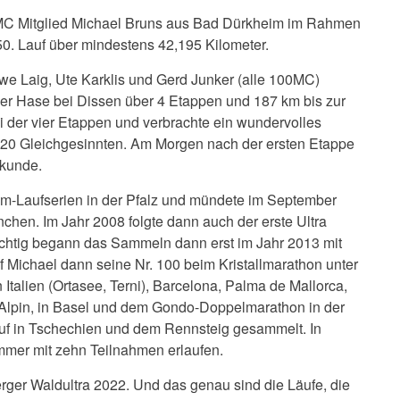
00MC Mitglied Michael Bruns aus Bad Dürkheim im Rahmen
50. Lauf über mindestens 42,195 Kilometer.
e Laig, Ute Karklis und Gerd Junker (alle 100MC)
 der Hase bei Dissen über 4 Etappen und 187 km bis zur
i der vier Etappen und verbrachte ein wundervolles
20 Gleichgesinnten. Am Morgen nach der ersten Etappe
rkunde.
km-Laufserien in der Pfalz und mündete im September
chen. Im Jahr 2008 folgte dann auch der erste Ultra
chtig begann das Sammeln dann erst im Jahr 2013 mit
f Michael dann seine Nr. 100 beim Kristallmarathon unter
n Italien (Ortasee, Terni), Barcelona, Palma de Mallorca,
 Alpin, in Basel und dem Gondo-Doppelmarathon in der
f in Tschechien und dem Rennsteig gesammelt. In
ummer mit zehn Teilnahmen erlaufen.
erger Waldultra 2022. Und das genau sind die Läufe, die