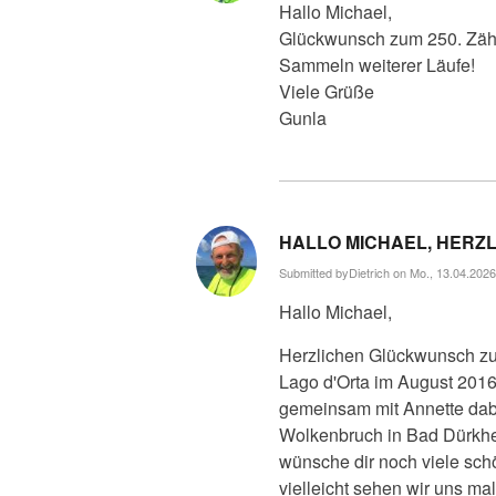
Hallo Michael,
Glückwunsch zum 250. Zähle
Sammeln weiterer Läufe!
Viele Grüße
Gunla
HALLO MICHAEL, HERZ
Submitted by
Dietrich
on Mo., 13.04.2026
Hallo Michael,
Herzlichen Glückwunsch zur
Lago d'Orta im August 2016
gemeinsam mit Annette dabe
Wolkenbruch in Bad Dürkh
wünsche dir noch viele sch
vielleicht sehen wir uns ma