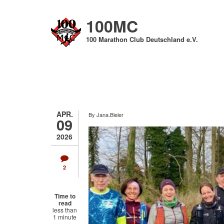
Direkt
zum
100MC
Inhalt
100 Marathon Club Deutschland e.V.
APR.
By
Jana.Bieler
09
2026
2
Time to
read
less than
1 minute