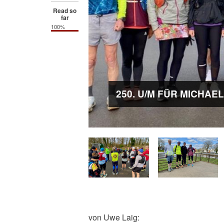
Read so
far
100%
250. U/M FÜR MICHAE
von Uwe Laig: