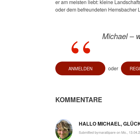
er am meisten liebt: kleine Landschaf
oder dem befreundeten Hemsbacher L
Michael – w
oder
ANMELDEN
REG
KOMMENTARE
HALLO MICHAEL, GLÜ
Submitted by
maralöpare
on Mo., 13.04.2