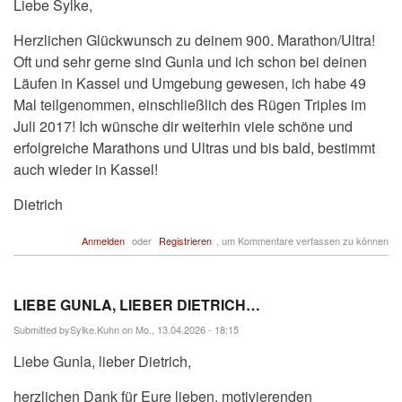
Liebe Sylke,
Herzlichen Glückwunsch zu deinem 900. Marathon/Ultra!
Oft und sehr gerne sind Gunla und ich schon bei deinen
Läufen in Kassel und Umgebung gewesen, ich habe 49
Mal teilgenommen, einschließlich des Rügen Triples im
Juli 2017! Ich wünsche dir weiterhin viele schöne und
erfolgreiche Marathons und Ultras und bis bald, bestimmt
auch wieder in Kassel!
Dietrich
Anmelden
oder
Registrieren
, um Kommentare verfassen zu können
LIEBE GUNLA, LIEBER DIETRICH…
Submitted by
Sylke.Kuhn
on Mo., 13.04.2026 - 18:15
Liebe Gunla, lieber Dietrich,
herzlichen Dank für Eure lieben, motivierenden