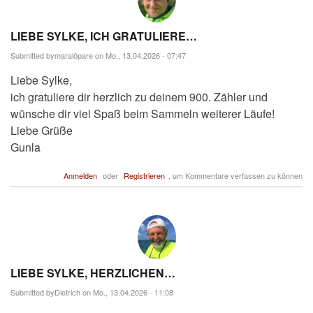
LIEBE SYLKE, ICH GRATULIERE…
Submitted by
maralöpare
on Mo., 13.04.2026 - 07:47
Liebe Sylke,
ich gratuliere dir herzlich zu deinem 900. Zähler und
wünsche dir viel Spaß beim Sammeln weiterer Läufe!
Liebe Grüße
Gunla
Anmelden
oder
Registrieren
, um Kommentare verfassen zu können
LIEBE SYLKE, HERZLICHEN…
Submitted by
Dietrich
on Mo., 13.04.2026 - 11:08