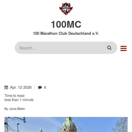
Direkt
zum
Inhalt
100MC
100 Marathon Club Deutschland e.V.
Suche
Apr.
12
2026
4
Time to read
less than
1 minute
By
Jana.Bieler