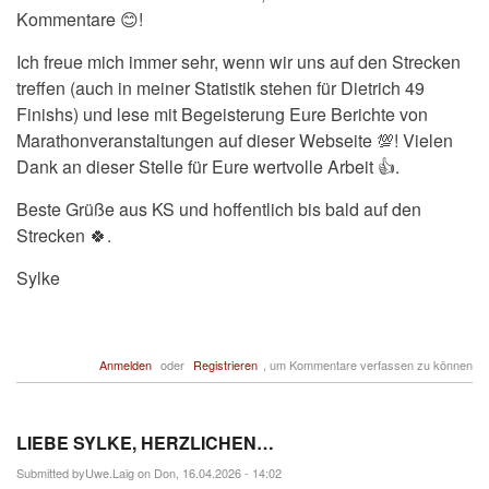
Kommentare 😊!
Ich freue mich immer sehr, wenn wir uns auf den Strecken
treffen (auch in meiner Statistik stehen für Dietrich 49
Finishs) und lese mit Begeisterung Eure Berichte von
Marathonveranstaltungen auf dieser Webseite 💯! Vielen
Dank an dieser Stelle für Eure wertvolle Arbeit 👍.
Beste Grüße aus KS und hoffentlich bis bald auf den
Strecken 🍀.
Sylke
Anmelden
oder
Registrieren
, um Kommentare verfassen zu können
LIEBE SYLKE, HERZLICHEN…
Submitted by
Uwe.Laig
on Don, 16.04.2026 - 14:02