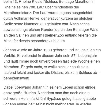
beim 13. Rheine Kloster/Schloss Bentlage Marathon in
Rheine seinen 700. Lauf über mindestens die
Marathondistanz. Der Lauf wurde eigens ausgerichtet
durch Volkmar Henke, der erst vor kurzem an gleicher
Stelle seine Nummer 700 gelaufen war. Nach sechs
abwechslungsreichen Runden durch den Bentlager Wald,
an den Salinen und am Rheiner Zoo entlang feierten die
Mitläufer dieses besondere Jubiläum.
Johann wurde im Jahre 1939 geboren und ist uns allen ein
Vorbild. Er vollendet in diesem Jahr sein 87.! Lebensjahr
und läuft immer noch unverdrossen fast jede Woche einen
Marathon. Er geht nicht, er walkt nicht, er spult stets
laufend leicht und locker die Distanz bis zum Schluss ab –
beneidenswert!
Dabei überwand Johann in seinem Leben schon einige
ganz große Hürden. Nachdem man ihm nach einem
schweren Herzinfarkt fünf Bypässe gelegt hatte, glaubte
Johann einige Zeit selbst nicht mehr daran, je wieder