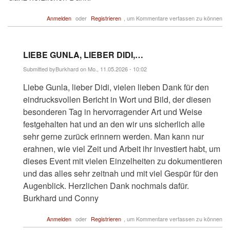
Anmelden
oder
Registrieren
, um Kommentare verfassen zu können
LIEBE GUNLA, LIEBER DIDI,…
Submitted by
Burkhard
on Mo., 11.05.2026 - 10:02
Antwort
Liebe Gunla, lieber Didi, vielen lieben Dank für den
auf
Sensationell
eindrucksvollen Bericht in Wort und Bild, der diesen
dieser
besonderen Tag in hervorragender Art und Weise
Bericht,
…
festgehalten hat und an den wir uns sicherlich alle
von
sehr gerne zurück erinnern werden. Man kann nur
Stephan_B
erahnen, wie viel Zeit und Arbeit ihr investiert habt, um
dieses Event mit vielen Einzelheiten zu dokumentieren
und das alles sehr zeitnah und mit viel Gespür für den
Augenblick. Herzlichen Dank nochmals dafür.
Burkhard und Conny
Anmelden
oder
Registrieren
, um Kommentare verfassen zu können