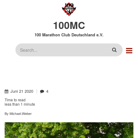
Direkt
zum
Inhalt
100MC
100 Marathon Club Deutschland e.V.
Suche
Juni
21
2020
4
Time to read
less than
1 minute
By
Michael.Weber