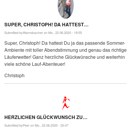
SUPER, CHRISTOPH! DA HATTEST…
Submitted by
Warmduscher
on Mo., 22.06.2020 - 19:55
Super, Christoph! Da hattest Du ja das passende Sommer-
Ambiente mit toller Abendstimmung und genau das richtige
Läuferwetter! Ganz herzliche Glückwünsche und weiterhin
viele schöne Lauf-Abenteuer!
Christoph
HERZLICHEN GLÜCKWUNSCH ZU…
Submitted by
Peer
on Mo., 22.06.2020 - 20:47