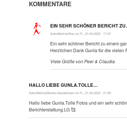
KOMMENTARE
EIN SEHR SCHÖNER BERICHT Z
Submitted by
Peer
on Fr., 21.04.2023 - 17:47
Ein sehr schöner Bericht zu einem ga
Herzlichen Dank Gunla für die vielen F
Viele Grüße von Peer & Claudia
HALLO LIEBE GUNLA.TOLLE…
Submitted by
Monika Sandelmann
on Fr., 21.04.2023 - 21:09
Hallo liebe Gunla.Tolle Fotos und ein sehr schö
Berichterstattung.LG 🥰