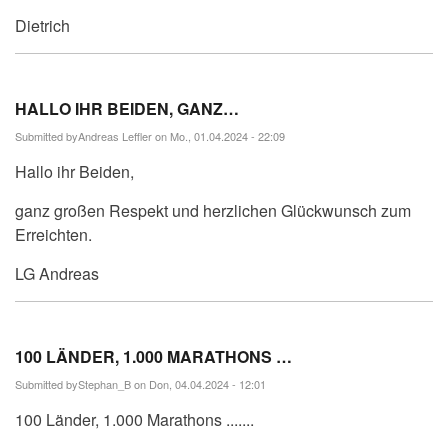
Dietrich
HALLO IHR BEIDEN, GANZ…
Submitted by
Andreas Leffler
on Mo., 01.04.2024 - 22:09
Hallo ihr Beiden,
ganz großen Respekt und herzlichen Glückwunsch zum
Erreichten.
LG Andreas
100 LÄNDER, 1.000 MARATHONS …
Submitted by
Stephan_B
on Don, 04.04.2024 - 12:01
100 Länder, 1.000 Marathons .......