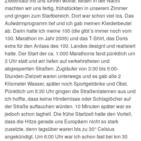
Zieleinlauf mit uns führen wollte. Mitten in der Nacht
machten wir uns fertig, frühstückten in unserem Zimmer
und gingen zum Startbereich. Dort war schon viel los. Das
Aufwärmprogramm lief und ich gab meinen Kleiderbeutel
ab. Darin hatte ich meine 100 (die gibt´s immer noch vom
100. Marathon im Jahr 2005) und das T-Shirt, das Doris
extra für den Anlass des 100. Landes designt und realisiert
hatte. Der Start der ca. 1.000 Marathonis fand pünktlich um
3 Uhr statt und wir liefen auf verkehrsfreien und
abgesperrten Straßen. Zugläufer von 3:30 bis 5:00-
Stunden-Zielzeit waren unterwegs und es gab alle 2
Kilometer Wasser, später noch Sportgetränke und Obst.
Pünktlich um 5:30 Uhr gingen die Straßenlaternen aus und
ich hoffte, dass keine Hindernisse oder Schlaglöcher auf
der Straße auftauchen würden. 10 Minuten später war es
jedoch schon taghell. Die frühe Startzeit hatte den Vorteil,
dass die Hitze gerade uns Europäern nicht so stark
zusetzte, denn tagsüber waren bis zu 30° Celsius
angekündigt. Um 6:00 Uhr war ich schon fast bei km 30