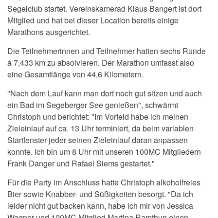
Segelclub startet. Vereinskamerad Klaus Bangert ist dort
Mitglied und hat bei dieser Location bereits einige
Marathons ausgerichtet.
Die Teilnehmerinnen und Teilnehmer hatten sechs Runde
á 7,433 km zu absolvieren. Der Marathon umfasst also
eine Gesamtlänge von 44,6 Kilometern.
"Nach dem Lauf kann man dort noch gut sitzen und auch
ein Bad im Segeberger See genießen", schwärmt
Christoph und berichtet: "
Im Vorfeld habe ich meinen
Zieleinlauf auf ca. 13 Uhr terminiert, da beim variablen
Startfenster jeder seinen Zieleinlauf daran anpassen
konnte. Ich bin um 8 Uhr mit unseren 100MC Mitgliedern
Frank Danger und Rafael Siems gestartet."
Für die Party im Anschluss hatte
Christoph
alkoholfreies
Bier sowie Knabber- und Süßigkeiten besorgt. "Da ich
leider nicht gut backen kann, habe ich mir von Jessica
Wagner und 100MC Mitglied Martina Ramthun einen