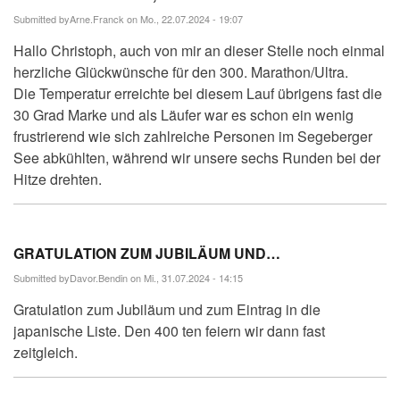
Submitted by
Arne.Franck
on Mo., 22.07.2024 - 19:07
Hallo Christoph, auch von mir an dieser Stelle noch einmal
herzliche Glückwünsche für den 300. Marathon/Ultra.
Die Temperatur erreichte bei diesem Lauf übrigens fast die
30 Grad Marke und als Läufer war es schon ein wenig
frustrierend wie sich zahlreiche Personen im Segeberger
See abkühlten, während wir unsere sechs Runden bei der
Hitze drehten.
GRATULATION ZUM JUBILÄUM UND…
Submitted by
Davor.Bendin
on Mi., 31.07.2024 - 14:15
Gratulation zum Jubiläum und zum Eintrag in die
japanische Liste. Den 400 ten feiern wir dann fast
zeitgleich.