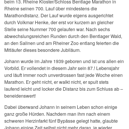
beim 13. Rheine Kloster/Schloss Bentlage Marathon in
Rheine seinen 700. Lauf über mindestens die
Marathondistanz. Der Lauf wurde eigens ausgerichtet
durch Volkmar Henke, der erst vor kurzem an gleicher
Stelle seine Nummer 700 gelaufen war. Nach sechs
abwechslungsreichen Runden durch den Bentlager Wald,
an den Salinen und am Rheiner Zoo entlang feierten die
Mitläufer dieses besondere Jubiläum.
Johann wurde im Jahre 1939 geboren und ist uns allen ein
Vorbild. Er vollendet in diesem Jahr sein 87.! Lebensjahr
und läuft immer noch unverdrossen fast jede Woche einen
Marathon. Er geht nicht, er walkt nicht, er spult stets
laufend leicht und locker die Distanz bis zum Schluss ab –
beneidenswert!
Dabei überwand Johann in seinem Leben schon einige
ganz große Hürden. Nachdem man ihm nach einem
schweren Herzinfarkt fünf Bypässe gelegt hatte, glaubte
Johann einige Zeit selbst nicht mehr daran, je wieder