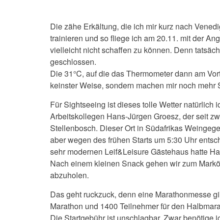
Die zähe Erkältung, die ich mir kurz nach Venedig
trainieren und so fliege ich am 20.11. mit der An
vielleicht nicht schaffen zu können. Denn tatsäch
geschlossen.
Die 31°C, auf die das Thermometer dann am Vorta
keinster Weise, sondern machen mir noch mehr 
Für Sightseeing ist dieses tolle Wetter natürlic
Arbeitskollegen Hans-Jürgen Groesz, der seit zw
Stellenbosch. Dieser Ort in Südafrikas Weingege
aber wegen des frühen Starts um 5:30 Uhr entsch
sehr modernen Leif&Leisure Gästehaus hatte Han
Nach einem kleinen Snack gehen wir zum Marköt
abzuholen.
Das geht ruckzuck, denn eine Marathonmesse gib
Marathon und 1400 Teilnehmer für den Halbmarath
Die Startgebühr ist unschlagbar. Zwar benötige i