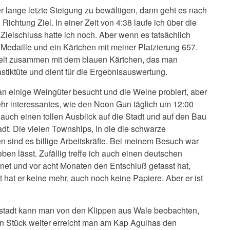
r lange letzte Steigung zu bewältigen, dann geht es nach
Richtung Ziel. In einer Zeit von 4:38 laufe ich über die
 Zielschluss hatte ich noch. Aber wenn es tatsächlich
edaille und ein Kärtchen mit meiner Platzierung 657.
elt zusammen mit dem blauen Kärtchen, das man
astiktüte und dient für die Ergebnisauswertung.
n einige Weingüter besucht und die Weine probiert, aber
ehr interessantes, wie den Noon Gun täglich um 12:00
auch einen tollen Ausblick auf die Stadt und auf den Bau
t. Die vielen Townships, in die die schwarze
sind es billige Arbeitskräfte. Bei meinem Besuch war
eben lässt. Zufällig treffe ich auch einen deutschen
chnet und vor acht Monaten den Entschluß gefasst hat,
 hat er keine mehr, auch noch keine Papiere. Aber er ist
stadt kann man von den Klippen aus Wale beobachten,
in Stück weiter erreicht man am Kap Agulhas den