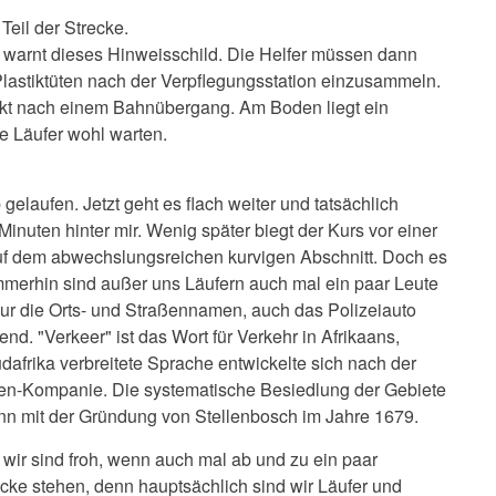
Teil der Strecke.
" warnt dieses Hinweisschild. Die Helfer müssen dann
 Plastiktüten nach der Verpflegungsstation einzusammeln.
rekt nach einem Bahnübergang. Am Boden liegt ein
ie Läufer wohl warten.
b gelaufen. Jetzt geht es flach weiter und tatsächlich
 Minuten hinter mir. Wenig später biegt der Kurs vor einer
 auf dem abwechslungsreichen kurvigen Abschnitt. Doch es
mmerhin sind außer uns Läufern auch mal ein paar Leute
ur die Orts- und Straßennamen, auch das Polizeiauto
d. "Verkeer" ist das Wort für Verkehr in Afrikaans,
dafrika verbreitete Sprache entwickelte sich nach der
ien-Kompanie. Die systematische Besiedlung der Gebiete
nn mit der Gründung von Stellenbosch im Jahre 1679.
 wir sind froh, wenn auch mal ab und zu ein paar
cke stehen, denn hauptsächlich sind wir Läufer und