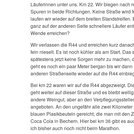
Läuferinnen unter uns. Km 22. Wir biegen nach re
Spuren in beide Richtungen. Keine Straße wird fü
laufen wir wieder auf dem breiten Standstreifen.
ganz auf der anderen Seite schnellere Läufer en
Wende erreichen?
Wir verlassen die R44 und erreichen kurz danach
fein nieselt. Es ist noch kühler als am Start. Da
spätestens jetzt keine Sorgen mehr zu machen, d
geht es noch ein paar Meter bergan bis wir dann
anderen Straßenseite wieder auf die R44 einbieg
Bei km 22 waren wir auf die R44 abgezweigt. Die
geht weiter auf dieser Straße und es bleibt welli
andere Weingut, aber an den Verpflegungsstell
angeboten. An den ungefähr alle zwei Kilometer 
blauen Plasikbeuteln gereicht, die man mit den 
Coca Cola in Bechern. Hier bei km 36 gibt es au
ich bisher auch noch nicht beim Marathon.