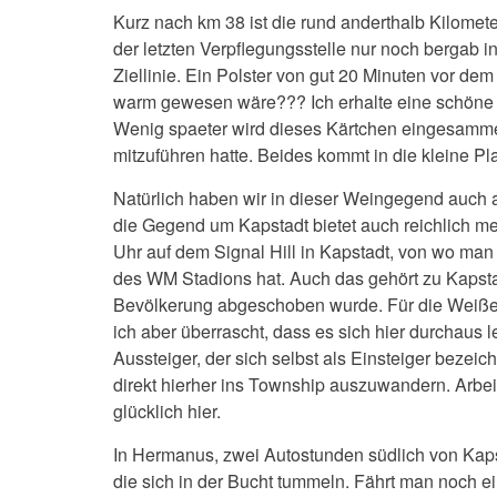
Kurz nach km 38 ist die rund anderthalb Kilomete
der letzten Verpflegungsstelle nur noch bergab in 
Ziellinie. Ein Polster von gut 20 Minuten vor dem
warm gewesen wäre??? Ich erhalte eine schöne M
Wenig spaeter wird dieses Kärtchen eingesamm
mitzuführen hatte. Beides kommt in die kleine Pl
Natürlich haben wir in dieser Weingegend auch a
die Gegend um Kapstadt bietet auch reichlich m
Uhr auf dem Signal Hill in Kapstadt, von wo man 
des WM Stadions hat. Auch das gehört zu Kapstad
Bevölkerung abgeschoben wurde. Für die Weißen 
ich aber überrascht, dass es sich hier durchaus l
Aussteiger, der sich selbst als Einsteiger bezei
direkt hierher ins Township auszuwandern. Arbeit
glücklich hier.
In Hermanus, zwei Autostunden südlich von Kap
die sich in der Bucht tummeln. Fährt man noch e