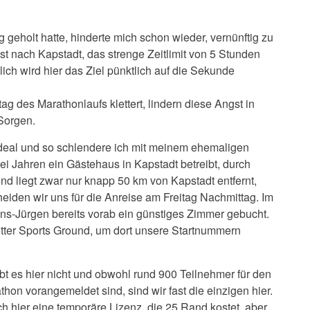
 geholt hatte, hinderte mich schon wieder, vernünftig zu
gst nach Kapstadt, das strenge Zeitlimit von 5 Stunden
lich wird hier das Ziel pünktlich auf die Sekunde
g des Marathonlaufs klettert, lindern diese Angst in
Sorgen.
h ideal und so schlendere ich mit meinem ehemaligen
ei Jahren ein Gästehaus in Kapstadt betreibt, durch
nd liegt zwar nur knapp 50 km von Kapstadt entfernt,
eiden wir uns für die Anreise am Freitag Nachmittag. Im
s-Jürgen bereits vorab ein günstiges Zimmer gebucht.
ter Sports Ground, um dort unsere Startnummern
t es hier nicht und obwohl rund 900 Teilnehmer für den
on vorangemeldet sind, sind wir fast die einzigen hier.
ch hier eine temporäre Lizenz, die 25 Rand kostet, aber