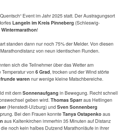
 „Quentsch“ Event im Jahr 2025 statt. Der Austragungsort
dorfes
Langeln im Kreis Pinneberg
(Schleswig-
r Wintermarathon
!
tart standen dann nur noch 75% der Melder. Von diesen
e Marathondistanz von neun identischen Runden.
nten sich die Teilnehmer über das Wetter am
ne Temperatur von
6 Grad
, trocken und der Wind störte
ufrunde waren
nur wenige kleine Matschbereiche.
eld mit dem
Sonnenaufgang
in Bewegung. Recht schnell
tionswechsel geben wird.
Thomas Sparr
aus Hetlingen
ser
(Henstedt-Ulzburg) und
Sven Sonnenberg
sprung. Bei den Frauen konnte
Tanya Ostapenko
aus
nn
aus Kaltenkirchen immerhin 35 Minuten auf Distanz
 die noch kein halbes Dutzend Marathonläufe in ihrer