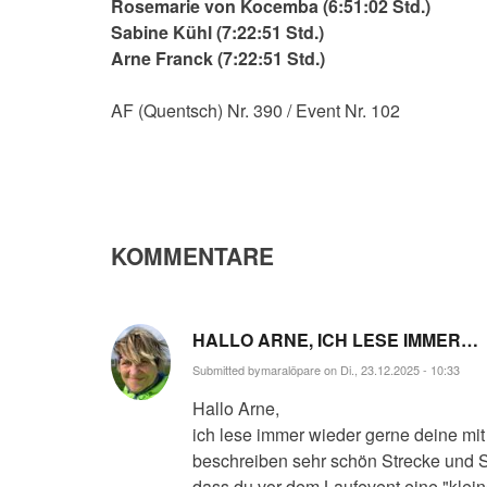
Rosemarie von Kocemba (6:51:02 Std.)
Sabine Kühl (7:22:51 Std.)
Arne Franck (7:22:51 Std.)
AF (Quentsch) Nr. 390 / Event Nr. 102
KOMMENTARE
HALLO ARNE, ICH LESE IMMER…
Submitted by
maralöpare
on Di., 23.12.2025 - 10:33
Hallo Arne,
ich lese immer wieder gerne deine mi
beschreiben sehr schön Strecke und 
dass du vor dem Laufevent eine "klei