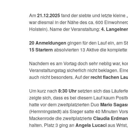
Am
21.12.2025
fand der siebte und letzte kleine
war diesmal in der Nähe des ca. 600 Einwohner
Holstein). Name der Veranstaltung:
4. Langelne
20 Anmeldungen
gingen für den Lauf ein, am S
15 Startern
absolvierten 13 Aktive die komplett
Nachdem es am Vortag doch sehr neblig war, kon
Veranstaltungstag sicherlich nicht beklagen. Ei
auch nicht besonders. Auf der
recht flachen La
Um kurz nach
8:30 Uhr
setzten sich das Läuferf
zeigte sich, dass es bei diesem Lauf kaum Posi
hatte vor dem zweitplatzierten Duo
Mario Sagas
(Hemmingstedt) als Sieger satte 40 Minuten Vor
Mackenrode die zweitplatzierte
Claudia Erdma
halten. Platz 3 ging an
Angela Lucaci
aus Wrist,