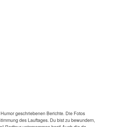
t Humor geschriebenen Berichte. Die Fotos
Stimmung des Lauftages. Du bist zu bewundern,
ne" Radtour unternommen hast! Auch die da