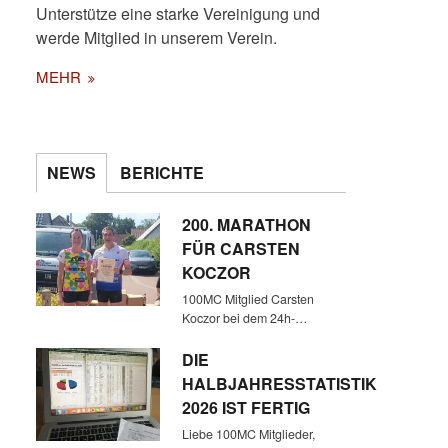
Unterstütze eine starke Vereinigung und
AN DEN BEIDEN
WOCHENENDEN VOR DEM
werde Mitglied in unserem Verein.
LANGELNER
MEHR
WINTERMARATHON SAH SICH
DER QUENTSCH DIE
NIEDERLÄNDISCHE
MUSIKGRUPPE KENSINGTON
IN AMSTERDAM UND DIE
NEWS
BERICHTE
BRITISCHE GRUPPE IQ IN
ZOETERMEER BEI DEN HAAG
200. MARATHON
AN
FÜR CARSTEN
KOCZOR
100MC Mitglied Carsten
Koczor bei dem 24h-…
DIE
HALBJAHRESSTATISTIK
2026 IST FERTIG
Liebe 100MC Mitglieder,