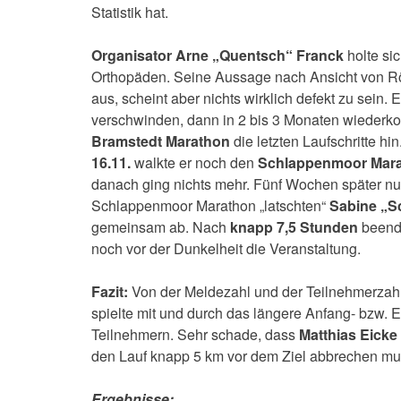
Statistik hat.
Organisator Arne „Quentsch“ Franck
holte si
Orthopäden. Seine Aussage nach Ansicht von Rön
aus, scheint aber nichts wirklich defekt zu sein
verschwinden, dann in 2 bis 3 Monaten wiede
Bramstedt Marathon
die letzten Laufschritte h
16.11.
walkte er noch den
Schlappenmoor Mar
danach ging nichts mehr. Fünf Wochen später n
Schlappenmoor Marathon „latschten“
Sabine „S
gemeinsam ab. Nach
knapp 7,5 Stunden
beende
noch vor der Dunkelheit die Veranstaltung.
Fazit:
Von der Meldezahl und der Teilnehmerzahl 
spielte mit und durch das längere Anfang- bzw. E
Teilnehmern. Sehr schade, dass
Matthias Eicke
den Lauf knapp 5 km vor dem Ziel abbrechen mu
Ergebnisse: