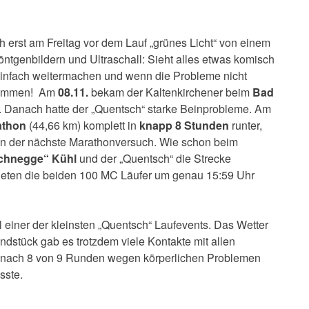
ch erst am Freitag vor dem Lauf „grünes Licht“ von einem
tgenbildern und Ultraschall: Sieht alles etwas komisch
. Einfach weitermachen und wenn die Probleme nicht
rkommen! Am
08.11.
bekam der Kaltenkirchener beim
Bad
in. Danach hatte der „Quentsch“ starke Beinprobleme. Am
athon
(44,66 km) komplett in
knapp 8 Stunden
runter,
un der nächste Marathonversuch. Wie schon beim
chnegge“ Kühl
und der „Quentsch“ die Strecke
ten die beiden 100 MC Läufer um genau 15:59 Uhr
einer der kleinsten „Quentsch“ Laufevents. Das Wetter
ndstück gab es trotzdem viele Kontakte mit allen
nach 8 von 9 Runden wegen körperlichen Problemen
sste.