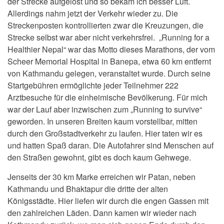
der Strecke aufgelöst und so bekam ich besser Luft.
Allerdings nahm jetzt der Verkehr wieder zu. Die
Streckenposten kontrollierten zwar die Kreuzungen, die
Strecke selbst war aber nicht verkehrsfrei. „Running for a
Healthier Nepal“ war das Motto dieses Marathons, der vom
Scheer Memorial Hospital in Banepa, etwa 60 km entfernt
von Kathmandu gelegen, veranstaltet wurde. Durch seine
Startgebühren ermöglichte jeder Teilnehmer 222
Arztbesuche für die einheimische Bevölkerung. Für mich
war der Lauf aber inzwischen zum „Running to survive“
geworden. In unseren Breiten kaum vorstellbar, mitten
durch den Großstadtverkehr zu laufen. Hier taten wir es
und hatten Spaß daran. Die Autofahrer sind Menschen auf
den Straßen gewohnt, gibt es doch kaum Gehwege.
Jenseits der 30 km Marke erreichen wir Patan, neben
Kathmandu und Bhaktapur die dritte der alten
Königsstädte. Hier liefen wir durch die engen Gassen mit
den zahlreichen Läden. Dann kamen wir wieder nach