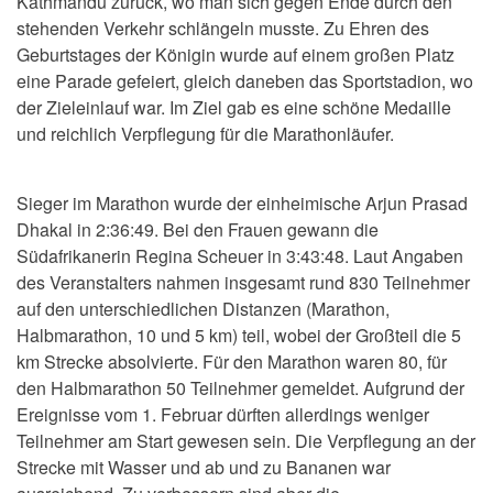
Kathmandu zurück, wo man sich gegen Ende durch den
stehenden Verkehr schlängeln musste. Zu Ehren des
Geburtstages der Königin wurde auf einem großen Platz
eine Parade gefeiert, gleich daneben das Sportstadion, wo
der Zieleinlauf war. Im Ziel gab es eine schöne Medaille
und reichlich Verpflegung für die Marathonläufer.
Sieger im Marathon wurde der einheimische Arjun Prasad
Dhakal in 2:36:49. Bei den Frauen gewann die
Südafrikanerin Regina Scheuer in 3:43:48. Laut Angaben
des Veranstalters nahmen insgesamt rund 830 Teilnehmer
auf den unterschiedlichen Distanzen (Marathon,
Halbmarathon, 10 und 5 km) teil, wobei der Großteil die 5
km Strecke absolvierte. Für den Marathon waren 80, für
den Halbmarathon 50 Teilnehmer gemeldet. Aufgrund der
Ereignisse vom 1. Februar dürften allerdings weniger
Teilnehmer am Start gewesen sein. Die Verpflegung an der
Strecke mit Wasser und ab und zu Bananen war