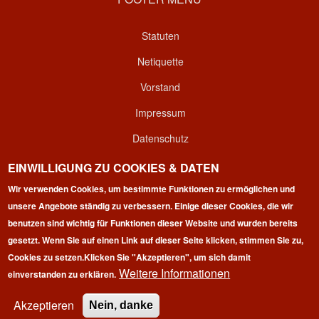
Statuten
Netiquette
Vorstand
Impressum
Datenschutz
Kontakt
EINWILLIGUNG ZU COOKIES & DATEN
Wir verwenden Cookies, um bestimmte Funktionen zu ermöglichen und
Login
unsere Angebote ständig zu verbessern. Einige dieser Cookies, die wir
benutzen sind wichtig für Funktionen dieser Website und wurden bereits
gesetzt. Wenn Sie auf einen Link auf dieser Seite klicken, stimmen Sie zu,
Cookies zu setzen.
Klicken Sie "Akzeptieren", um sich damit
Weitere Informationen
einverstanden zu erklären.
Copyright © 2026 | 100 Marathon Club Deutschland e.V. | All
rights reserved.
Akzeptieren
Nein, danke