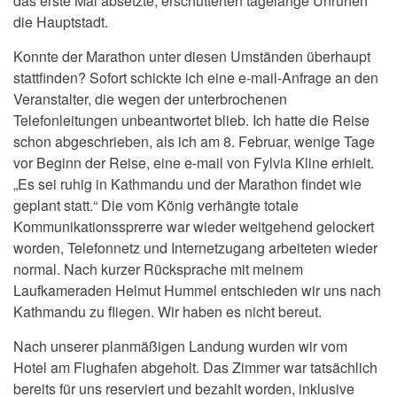
das erste Mal absetzte, erschütterten tagelange Unruhen
die Hauptstadt.
Konnte der Marathon unter diesen Umständen überhaupt
stattfinden? Sofort schickte ich eine e-mail-Anfrage an den
Veranstalter, die wegen der unterbrochenen
Telefonleitungen unbeantwortet blieb. Ich hatte die Reise
schon abgeschrieben, als ich am 8. Februar, wenige Tage
vor Beginn der Reise, eine e-mail von Fylvia Kline erhielt.
„Es sei ruhig in Kathmandu und der Marathon findet wie
geplant statt.“ Die vom König verhängte totale
Kommunikationssprerre war wieder weitgehend gelockert
worden, Telefonnetz und Internetzugang arbeiteten wieder
normal. Nach kurzer Rücksprache mit meinem
Laufkameraden Helmut Hummel entschieden wir uns nach
Kathmandu zu fliegen. Wir haben es nicht bereut.
Nach unserer planmäßigen Landung wurden wir vom
Hotel am Flughafen abgeholt. Das Zimmer war tatsächlich
bereits für uns reserviert und bezahlt worden, inklusive